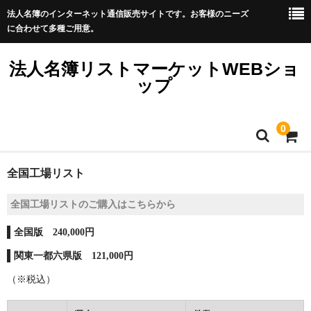
法人名簿のインターネット通信販売サイトです。お客様のニーズ
に合わせて多種ご用意。
法人名簿リストマーケットWEBショ
ップ
0
ホーム
全国工場リスト
WEBショップTOP
全国工場リストのご購入はこちらから
リスト価格・件数表
全国版 240,000円
関東一都六県版 121,000円
ご購入方法
（※税込）
よくある質問